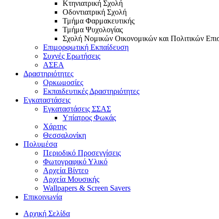
Κτηνιατρική Σχολή
Οδοντιατρική Σχολή
Τμήμα Φαρμακευτικής
Τμήμα Ψυχολογίας
Σχολή Νομικών Οικονομικών και Πολιτικών Επ
Επιμορφωτική Εκπαίδευση
Συχνές Ερωτήσεις
ΑΣΕΑ
Δραστηριότητες
Ορκωμοσίες
Εκπαιδευτικές Δραστηριότητες
Εγκαταστάσεις
Εγκαταστάσεις ΣΣΑΣ
Yπίατρος Φωκάς
Χάρτης
Θεσσαλονίκη
Πολυμέσα
Περιοδικό Προσεγγίσεις
Φωτογραφικό Υλικό
Αρχεία Βίντεο
Αρχεία Μουσικής
Wallpapers & Screen Savers
Επικοινωνία
Αρχική Σελίδα