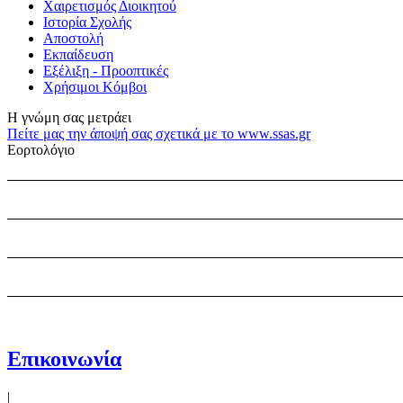
Χαιρετισμός Διοικητού
Ιστορία Σχολής
Αποστολή
Εκπαίδευση
Εξέλιξη - Προοπτικές
Χρήσιμοι Κόμβοι
Η γνώμη σας μετράει
Πείτε μας την άποψή σας σχετικά με το www.ssas.gr
Εορτολόγιο
Επικοινωνία
|