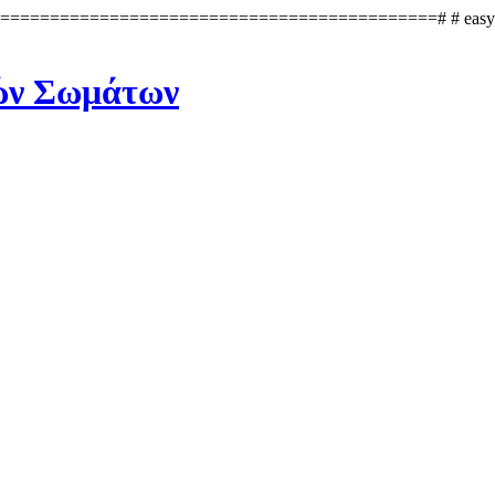
=====================================# # easySEO - Search
ών Σωμάτων