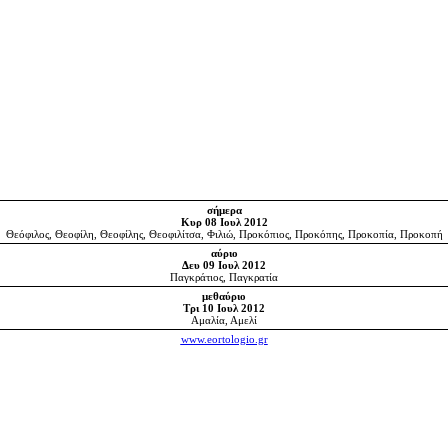
σήμερα
Κυρ 08 Ιουλ 2012
Θεόφιλος, Θεοφίλη, Θεοφίλης, Θεοφιλίτσα, Φιλιώ, Προκόπιος, Προκόπης, Προκοπία, Προκοπή
αύριο
Δευ 09 Ιουλ 2012
Παγκράτιος, Παγκρατία
μεθαύριο
Τρι 10 Ιουλ 2012
Αμαλία, Αμελί
www.eortologio.gr