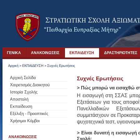
ΓΕΝΙΚΑ
ΑΝΑΚΟΙΝΩΣΕΙΣ
ΕΚΠΑΙΔΕΥΣΗ
ΔΡΑΣΤΗΡΙΟΤΗΤΕΣ
Αρχική
>
ΕΚΠΑΙΔΕΥΣΗ
>
Συχνές Ερωτήσεις
Αρχική Σελίδα
Συχνές Ερωτήσεις
Χαιρετισμός Διοικητού
> Πώς μπορώ να εισαχθώ σ
Ιστορία Σχολής
Η εισαγωγή στη ΣΣΑΣ μπορ
Αποστολή
Εξετάσεων για τους αποφοί
Εκπαίδευση
Πανελλαδικών Εξετάσε
Εξέλιξη - Προοπτικές
συμμετάσχουν σε Προκαταρκτ
Χρήσιμοι Κόμβοι
ψυχοτεχνικά τεστ, υγειονομικ
> Είναι δυνατή η εισαγωγή
ΑΝΑΚΟΙΝΩΣΕΙΣ
Σχολή;