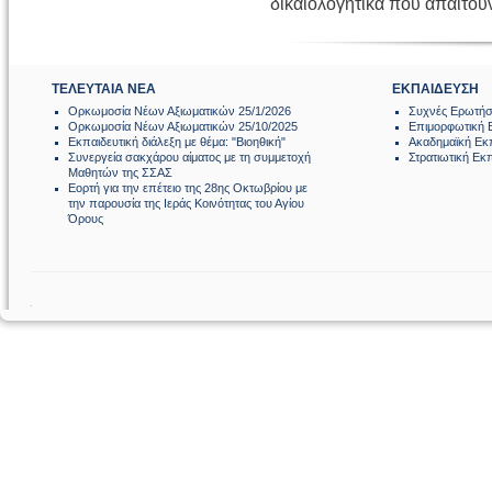
δικαιολογητικά που απαιτούν
ΤΕΛΕΥΤΑΙΑ ΝΕΑ
ΕΚΠΑΙΔΕΥΣΗ
Ορκωμοσία Νέων Αξιωματικών 25/1/2026
Συχνές Ερωτήσ
Ορκωμοσία Νέων Αξιωματικών 25/10/2025
Επιμορφωτική 
Εκπαιδευτική διάλεξη με θέμα: "Βιοηθική"
Ακαδημαϊκή Εκ
Συνεργεία σακχάρου αίματος με τη συμμετοχή
Στρατιωτική Εκ
Μαθητών της ΣΣΑΣ
Εορτή για την επέτειο της 28ης Οκτωβρίου με
την παρουσία της Ιεράς Κοινότητας του Αγίου
Όρους
.