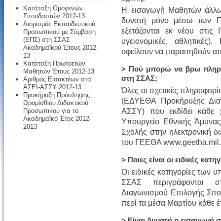
Κατάταξη Ομογενών
Η εισαγωγή Μαθητών άλλω
Σπουδαστών 2012-13
δυνατή μόνο μέσω των Π
Διορισμός Εκπαιδευτικού
εξετάζονται εκ νέου στις 
Προσωπικού με Σύμβαση
(ΕΠΣ) στη ΣΣΑΣ
υγειονομικές, αθλητικές)
Ακαδημαϊκού Έτους 2012-
οφείλουν να παραιτηθούν απ
13
Κατάταξη Πρωτοετών
> Πού μπορώ να βρω πληρο
Μαθητών Έτους 2012-13
στη ΣΣΑΣ;
Αριθμός Εισακτέων στα
ΑΣΕΙ-ΑΣΣΥ 2012-13
Όλες οι σχετικές πληροφορί
Προκήρυξη Πρόσληψης
(ΕΔΥΕΘΑ Προκήρυξης Δια
Ωρομίσθιου Διδακτικού
ΑΣΣΥ) που εκδίδει κάθε 
Προσωπικού για το
Ακαδημαϊκό Έτος 2012-
Υπουργείο Εθνικής Άμυνας,
2013
Σχολής στην ηλεκτρονική 
του ΓΕΕΘΑ www.geetha.mil.
> Ποιες είναι οι ειδικές κατ
Οι ειδικές κατηγορίες των
ΣΣΑΣ περιγράφονται σ
Διαγωνισμού Επιλογής Σπο
περί τα μέσα Μαρτίου κάθε έ
> Είναι δυνατή η εισαγωγή