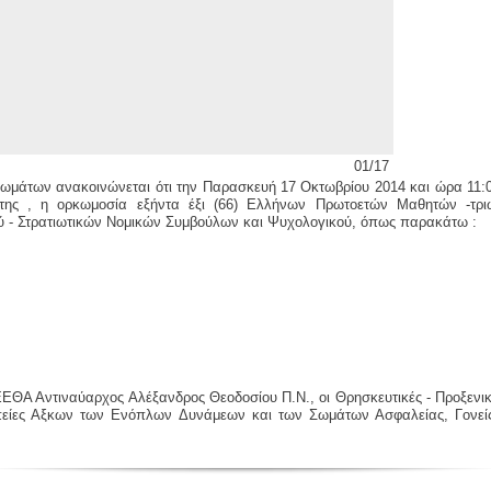
01/17
Σωμάτων ανακοινώνεται ότι την Παρασκευή 17 Οκτωβρίου 2014 και ώρα 11:
 της , η ορκωμοσία εξήντα έξι (66) Ελλήνων Πρωτοετών Μαθητών -τρι
ού - Στρατιωτικών Νομικών Συμβούλων και Ψυχολογικού, όπως παρακάτω :
ΕΘΑ Αντιναύαρχος Αλέξανδρος Θεοδοσίου Π.Ν., οι Θρησκευτικές - Προξενι
ωπείες Αξκων των Ενόπλων Δυνάμεων και των Σωμάτων Ασφαλείας, Γονείς