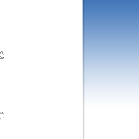
00,
ών
κές
 -