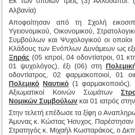
Εκ των οποίων τρεις (3) Αλλοδαποί:
Αλβανία)
Αποφοίτησαν από τη Σχολή εικοσιπέ
Υγειονομικού, Οικονομικού, Στρατολογι
Συμβούλων και Ψυχολογικού οι οποίοι 
Κλάδους των Ενόπλων Δυνάμεων ως εξή
Ξηράς
(05 ιατροί, 04 οδοντίατροι, 01 κ
01 ψυχολόγος), έξι (06) στη
Πολεμικ
οδοντίατρος, 02 φαρμακοποιοί, 01 οι
Πολεμικό
Ναυτικό
(1 φαρμακοποιός).
Αξιωματικοί Κοινών Σωμάτων
Στρ
Νομικών Συμβούλων
και 01 ιατρός στη
Στην τελετή επέδωσε τα ξίφη ο Αναπλη
Άμυνας κ. Κώστας
Ήσυχος. Παρέστησαν 
Στρατηγός κ. Μιχαήλ Κωσταράκος, ο Δκτ