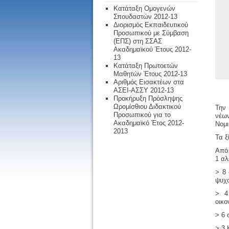
Κατάταξη Ομογενών
Σπουδαστών 2012-13
Διορισμός Εκπαιδευτικού
Προσωπικού με Σύμβαση
(ΕΠΣ) στη ΣΣΑΣ
Ακαδημαϊκού Έτους 2012-
13
Κατάταξη Πρωτοετών
Μαθητών Έτους 2012-13
Αριθμός Εισακτέων στα
ΑΣΕΙ-ΑΣΣΥ 2012-13
Προκήρυξη Πρόσληψης
Ωρομίσθιου Διδακτικού
Την
Προσωπικού για το
νέω
Ακαδημαϊκό Έτος 2012-
Νομι
2013
Τα ξ
Από 
1 αλ
> 8 
ψυχο
> 4
οικο
> 6 
> 3 