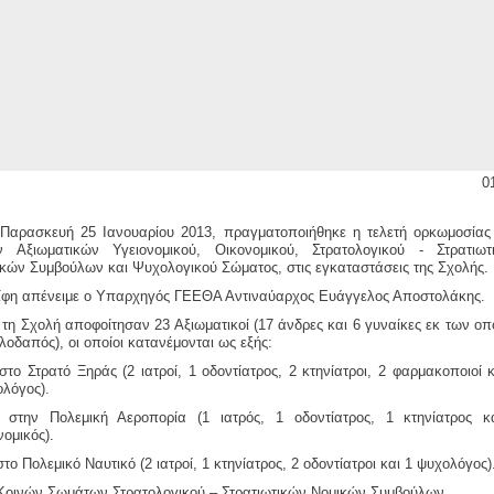
0
 Παρασκευή 25 Ιανουαρίου 2013, πραγματοποιήθηκε η τελετή ορκωμοσίας
ν Αξιωματικών Υγειονομικού, Οικονομικού, Στρατολογικού - Στρατιωτ
κών Συμβούλων και Ψυχολογικού Σώματος, στις εγκαταστάσεις της Σχολής.
ίφη απένειμε ο Υπαρχηγός ΓΕΕΘΑ Αντιναύαρχος Ευάγγελος Αποστολάκης.
τη Σχολή αποφοίτησαν 23 Αξιωματικοί (17 άνδρες και 6 γυναίκες εκ των οπ
λοδαπός), οι οποίοι κατανέμονται ως εξής:
στο Στρατό Ξηράς (2 ιατροί, 1 οδοντίατρος, 2 κτηνίατροι, 2 φαρμακοποιοί 
λόγος).
 στην Πολεμική Αεροπορία (1 ιατρός, 1 οδοντίατρος, 1 κτηνίατρος κ
νομικός).
στο Πολεμικό Ναυτικό (2 ιατροί, 1 κτηνίατρος, 2 οδοντίατροι και 1 ψυχολόγος)
Κοινών Σωμάτων Στρατολογικού – Στρατιωτικών Νομικών Συμβούλων