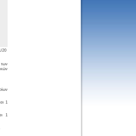
1/20
 των
ικών
οίων
και 1
αι 1
.