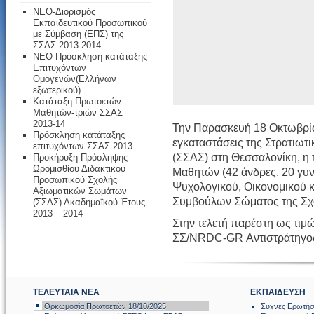
ΝΕΟ-Διορισμός
Εκπαιδευτικού Προσωπικού
με Σύμβαση (ΕΠΣ) της
ΣΣΑΣ 2013-2014
ΝΕΟ-Πρόσκληση κατάταξης
Επιτυχόντων
Ομογενών(Ελλήνων
εξωτερικού)
Κατάταξη Πρωτοετών
Μαθητών-τριών ΣΣΑΣ
2013-14
Την Παρασκευή 18 Οκτωβρίο
Πρόσκληση κατάταξης
εγκαταστάσεις της Στρατιω
επιτυχόντων ΣΣΑΣ 2013
(ΣΣΑΣ) στη Θεσσαλονίκη, η
Προκήρυξη Πρόσληψης
Ωρομισθίου Διδακτικού
Μαθητών (42 άνδρες, 20 γυν
Προσωπικού Σχολής
Ψυχολογικού, Οικονομικού 
Αξιωματικών Σωμάτων
Συμβούλων Σώματος της Σχ
(ΣΣΑΣ) Ακαδημαϊκού Έτους
2013 – 2014
Στην τελετή παρέστη ως τιμ
ΣΣ/NRDC-GR Αντιστράτηγος
ΤΕΛΕΥΤΑΙΑ ΝΕΑ
ΕΚΠΑΙΔΕΥΣΗ
Ορκωμοσία Πρωτοετών 18/10/2025
Συχνές Ερωτήσ