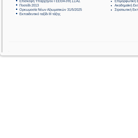
Επίσκεψη Υπαρχηγού ΓΕΕΘΑ στη ΣΣΑΣ
Επιμορφωτική 
Ποσείδι 2013
Ακαδημαϊκή Εκ
Ορκωμοσία Νέων Αξιωματικών 31/5/2025
Στρατιωτική Εκ
Εκπαιδευτικό ταξίδι ΙΙΙ τάξης
.