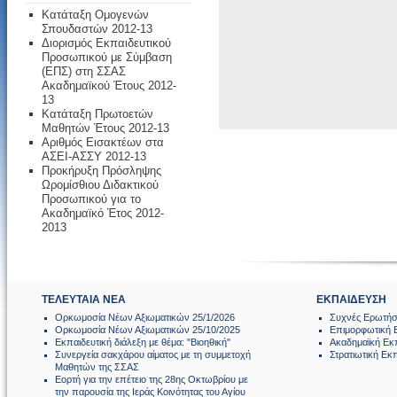
Κατάταξη Ομογενών
Σπουδαστών 2012-13
Διορισμός Εκπαιδευτικού
Προσωπικού με Σύμβαση
(ΕΠΣ) στη ΣΣΑΣ
Ακαδημαϊκού Έτους 2012-
13
Κατάταξη Πρωτοετών
Μαθητών Έτους 2012-13
Αριθμός Εισακτέων στα
ΑΣΕΙ-ΑΣΣΥ 2012-13
Προκήρυξη Πρόσληψης
Ωρομίσθιου Διδακτικού
Προσωπικού για το
Ακαδημαϊκό Έτος 2012-
2013
ΤΕΛΕΥΤΑΙΑ ΝΕΑ
ΕΚΠΑΙΔΕΥΣΗ
Ορκωμοσία Νέων Αξιωματικών 25/1/2026
Συχνές Ερωτήσ
Ορκωμοσία Νέων Αξιωματικών 25/10/2025
Επιμορφωτική 
Εκπαιδευτική διάλεξη με θέμα: "Βιοηθική"
Ακαδημαϊκή Εκ
Συνεργεία σακχάρου αίματος με τη συμμετοχή
Στρατιωτική Εκ
Μαθητών της ΣΣΑΣ
Εορτή για την επέτειο της 28ης Οκτωβρίου με
την παρουσία της Ιεράς Κοινότητας του Αγίου