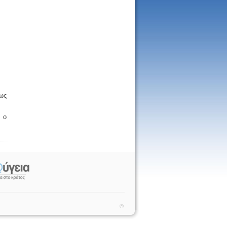
ως
 ο
©