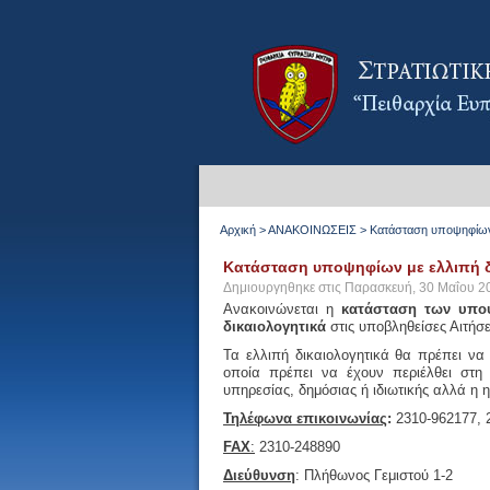
Αρχική
>
ΑΝΑΚΟΙΝΩΣΕΙΣ
>
Κατάσταση υποψηφίων 
Κατάσταση υποψηφίων με ελλιπή δ
Δημιουργηθηκε στις Παρασκευή, 30 Μαΐου 2
Ανακοινώνεται η
κατάσταση των υπο
δικαιολογητικά
στις υποβληθείσες Αιτήσε
Τα ελλιπή δικαιολογητικά θα πρέπει ν
οποία πρέπει να έχουν περιέλθει στη
υπηρεσίας, δημόσιας ή ιδιωτικής αλλά η
Τηλέφωνα
επικοινωνίας
:
2310-962177, 
FAX
:
2310-248890
Διεύθυνση
: Πλήθωνος Γεμιστού 1-2