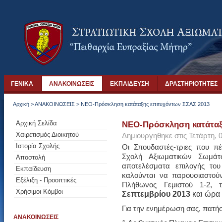
ΓΕΝΙΚΑ
ΑΝΑΚΟΙΝΩΣΕΙΣ
ΕΚΠΑΙΔΕΥΣΗ
ΔΡΑΣΤΗΡΙΟΤΗΤΕΣ
Αρχική
>
ΑΝΑΚΟΙΝΩΣΕΙΣ
>
ΝΕΟ-Πρόσκληση κατάταξης επιτυχόντων ΣΣΑΣ 2013
Αρχική Σελίδα
ΝΕΟ-Πρόσκληση κατάταξ
Χαιρετισμός Διοικητού
Δημιουργηθηκε στις Τετάρτη, 
Ιστορία Σχολής
Οι Σπουδαστές-τριες που πέ
Σχολή Αξιωματικών Σωμά
Αποστολή
αποτελέσματα επιλογής το
Εκπαίδευση
καλούνται να παρουσιαστού
Εξέλιξη - Προοπτικές
Πλήθωνος Γεμιστού 1-2, τ
Χρήσιμοι Κόμβοι
Σεπτεμβρίου 2013
και ώρα 
Για την ενημέρωση σας, πατή
ΑΝΑΚΟΙΝΩΣΕΙΣ