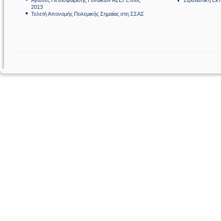
Αγώνες Πετοσφαίρισης Γυναικών ΑΣΕΙ Έτους
Στρατιωτική Εκ
2013
Τελετή Απονομής Πολεμικής Σημαίας στη ΣΣΑΣ
.