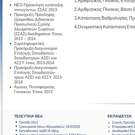
1.
Αριθμητικός Πίνακας Επιτυ
ΝΕΟ-Πρόσκληση κατάταξης
2.
Αριθμητικός Πίνακας Βάσει 
επιτυχόντων ΣΣΑΣ 2013
Προκήρυξη Πρόσληψης
3.
Κατάσταση Βαθμολογίας Πρώ
Ωρομισθίου Διδακτικού
Προσωπικού Σχολής
4.
Ονομαστική Κατάσταση Επιτ
Αξιωματικών Σωμάτων
(ΣΣΑΣ) Ακαδημαϊκού Έτους
2013 – 2014
Συμπληρωματική
Προκήρυξη Διαγωνισμού
Επιλογής Σπουδαστών -
Σπουδαστριών AΣΕΙ και
ΑΣΣΥ έτους 2013-2014
Προκήρυξη Διαγωνισμού
Επιλογής Σπουδαστών-
τριών AΣΕΙ και ΑΣΣΥ 2013-
2014
Αγώνες Πετοσφαίρισης
Γυναικών Έτους 2013
ΤΕΛΕΥΤΑΙΑ ΝΕΑ
ΕΚΠΑΙΔΕΥΣΗ
Ποσείδι 2013
Συχνές Ερωτήσ
Ορκωμοσία Νέων Αξιωματικών 31/5/2025
Επιμορφωτική 
Εκπαιδευτικό ταξίδι ΙΙΙ τάξης
Ακαδημαϊκή Εκ