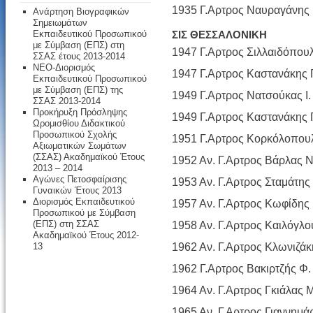
1935 Γ.Αρτρος Ναυραγάνης 
Ανάρτηση Βιογραφικών
Σημειωμάτων
Εκπαιδευτικού Προσωπικού
ΣΙΣ ΘΕΣΣΑΛΟΝΙΚΗ
με Σύμβαση (ΕΠΣ) στη
1947 Γ.Αρτρος Σιλλαιδόπουλ
ΣΣΑΣ έτους 2013-2014
ΝΕΟ-Διορισμός
1947 Γ.Αρτρος Καστανάκης Γ
Εκπαιδευτικού Προσωπικού
με Σύμβαση (ΕΠΣ) της
1949 Γ.Αρτρος Νατσούκας Ι.
ΣΣΑΣ 2013-2014
Προκήρυξη Πρόσληψης
1949 Γ.Αρτρος Καστανάκης Γ
Ωρομισθίου Διδακτικού
Προσωπικού Σχολής
1951 Γ.Αρτρος Κορκόλοπου
Αξιωματικών Σωμάτων
(ΣΣΑΣ) Ακαδημαϊκού Έτους
1952 Αν. Γ.Αρτρος Βάρλας Ν
2013 – 2014
Αγώνες Πετοσφαίρισης
1953 Αν. Γ.Αρτρος Σταμάτης 
Γυναικών Έτους 2013
Διορισμός Εκπαιδευτικού
1957 Αν. Γ.Αρτρος Κωφίδης 
Προσωπικού με Σύμβαση
(ΕΠΣ) στη ΣΣΑΣ
1958 Αν. Γ.Αρτρος Καιλόγλο
Ακαδημαϊκού Έτους 2012-
1962 Αν. Γ.Αρτρος Κλωνιζάκ
13
1962 Γ.Αρτρος Βακιρτζής Φ.
1964 Αν. Γ.Αρτρος Γκιάλας 
1965 Αν. Γ.Αρτρος Γιαννημά