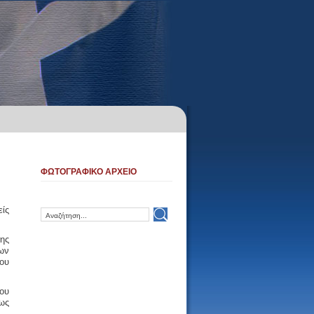
ΦΩΤΟΓΡΑΦΙΚΟ ΑΡΧΕΙΟ
ίς
της
ων
του
ου
ως