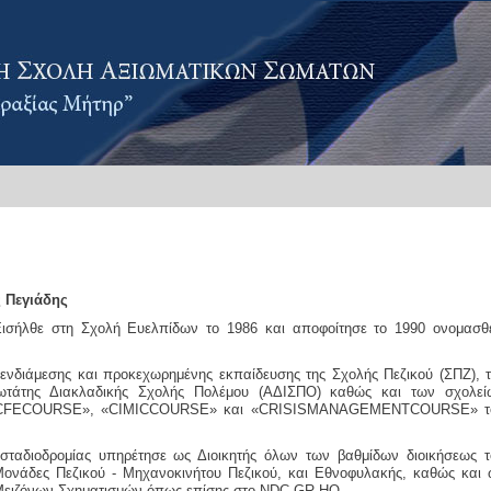
 Πεγιάδης
Εισήλθε στη Σχολή Ευελπίδων το 1986 και αποφοίτησε το 1990 ονομασθε
 ενδιάμεσης και προκεχωρημένης εκπαίδευσης της Σχολής Πεζικού (ΣΠΖ), 
ωτάτης Διακλαδικής Σχολής Πολέμου (ΑΔΙΣΠΟ) καθώς και των σχολεί
CFE
COURSE
», «
CIMIC
COURSE
» και «
CRISIS
MANAGEMENT
COURSE
» 
 σταδιοδρομίας υπηρέτησε ως Διοικητής όλων των βαθμίδων διοικήσεως τ
ονάδες Πεζικού - Μηχανοκινήτου Πεζικού, και Εθνοφυλακής, καθώς και 
 Μειζόνων Σχηματισμών όπως επίσης στο NDC-GR HQ.