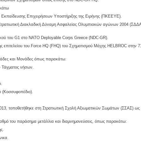
ακάτω
ο Εκπαίδευσης Επιχειρήσεων Υποστήριξης της Ειρήνης (ΠΚΕΕΥΕ).
 Στρατιωτική Διακλαδική Δύναμη Ασφαλείας Ολυμπιακών αγώνων 2004 (ΣΔΔ
κού του G1 στο NATO Deployable Corps Greece (NDC-GR).
ής επιτελείου του Force HQ (FHQ) του Σχηματισμού Μάχης HELBROC στην 7
ονάδες και Μονάδες όπως παρακάτω:
υ Τάγματος νήσων.
ύ.
ύ (Κοσσυφοπέδιο).
013, τοποθετήθηκε στη Στρατιωτική Σχολή Αξιωματικών Σωμάτων (ΣΣΑΣ) ως
 βαθμό του παράσημα μετάλλια και διαμνημονεύσεις, όπως παρακάτω:
ς.
νικα.