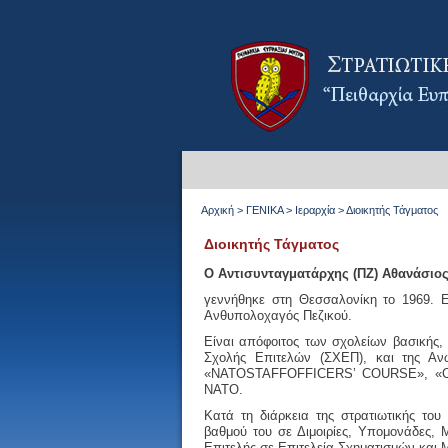
Αρχική
>
ΓΕΝΙΚΑ
>
Ιεραρχία
>
Διοικητής Τάγματος
Διοικητής Τάγματος
Ο Αντισυνταγματάρχης (ΠΖ) Αθανάσιος
γεννήθηκε στη Θεσσαλονίκη το 1969. 
Ανθυπολοχαγός Πεζικού.
Είναι απόφοιτος των σχολείων βασικής,
Σχολής Επιτελών (ΣΧΕΠ), και της Αν
«
NATO
STAFF
OFFICERS
’
COURSE
», «
NATO.
Κατά τη διάρκεια της στρατιωτικής του
βαθμού του σε Διμοιρίες, Υπομονάδες,
Μ
Επιτελής σε Επιτελεία Σχηματισμών και