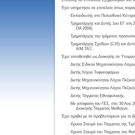
Έχει υπηρετήσει σε επιτελεία όπως παρ
·
Εκπαιδευτής στο Πολυεθνικό Κέντρ
·
Τμηματάρχης και Δντής 1ου ΕΓ στη
ΟΑ 2004).
·
Τμηματάρχης του τμήματος προσωπι
·
Τμηματάρχης Σχεδίων (CJ5) και Δντ
Α/Μ ΤΑΞ.
Έχει τοποθετηθεί ως Διοικητής σε Υπομ
·
Δκτής Ειδικού Μηχανοκίνητου Λόχο
·
Δκτής Λόχου Τυφεκιοφόρων.
·
Δκτής Μηχανοκίνητου Λόχου Πεζικο
·
Δκτής Μηχανοκίνητου Λόχου Πεζικο
·
Δκτής Τάγματος Εθνοφυλακής.
·
Με απόφαση του ΓΕΣ, στις 30 Αυγ 2
Διοικητής Τάγματος Μαθητών.
Έχει τιμηθεί με τα προβλεπόμενα για το
·
Χρυσό Σταυρό του Τάγματος της Τιμή
·
Χρυσό Σταυρό του Τάγματος του Φοί