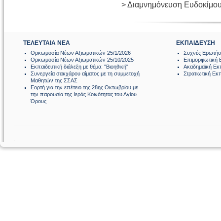
> Διαμνημόνευση Ευδοκίμου
ΤΕΛΕΥΤΑΙΑ ΝΕΑ
ΕΚΠΑΙΔΕΥΣΗ
Ορκωμοσία Νέων Αξιωματικών 25/1/2026
Συχνές Ερωτήσ
Ορκωμοσία Νέων Αξιωματικών 25/10/2025
Επιμορφωτική 
Εκπαιδευτική διάλεξη με θέμα: "Βιοηθική"
Ακαδημαϊκή Εκ
Συνεργεία σακχάρου αίματος με τη συμμετοχή
Στρατιωτική Εκ
Μαθητών της ΣΣΑΣ
Εορτή για την επέτειο της 28ης Οκτωβρίου με
την παρουσία της Ιεράς Κοινότητας του Αγίου
Όρους
.