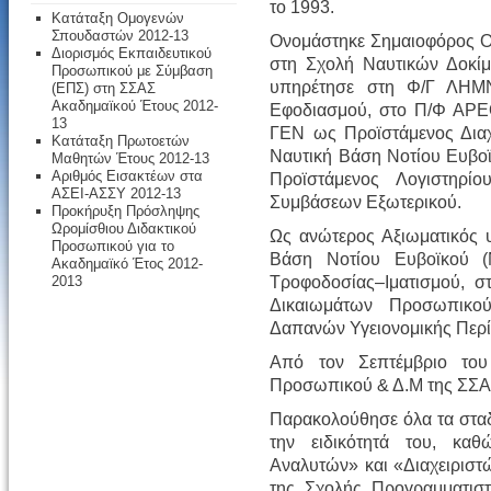
το 1993.
Κατάταξη Ομογενών
Σπουδαστών 2012-13
Ονομάστηκε Σημαιοφόρος Ο
Διορισμός Εκπαιδευτικού
στη Σχολή Ναυτικών Δοκίμ
Προσωπικού με Σύμβαση
υπηρέτησε στη Φ/Γ ΛΗΜΝ
(ΕΠΣ) στη ΣΣΑΣ
Ακαδημαϊκού Έτους 2012-
Εφοδιασμού, στο Π/Φ ΑΡΕ
13
ΓΕΝ ως Προϊστάμενος Διαχ
Κατάταξη Πρωτοετών
Ναυτική Βάση Νοτίου Ευβο
Μαθητών Έτους 2012-13
Αριθμός Εισακτέων στα
Προϊστάμενος Λογιστηρ
ΑΣΕΙ-ΑΣΣΥ 2012-13
Συμβάσεων Εξωτερικού.
Προκήρυξη Πρόσληψης
Ωρομίσθιου Διδακτικού
Ως ανώτερος Αξιωματικός 
Προσωπικού για το
Βάση Νοτίου Ευβοϊκού 
Ακαδημαϊκό Έτος 2012-
Τροφοδοσίας–Ιματισμού, 
2013
Δικαιωμάτων Προσωπικο
Δαπανών Υγειονομικής Περ
Από τον Σεπτέμβριο του
Προσωπικού & Δ.Μ της ΣΣΑ
Παρακολούθησε όλα τα σταδ
την ειδικότητά του, κα
Αναλυτών» και «Διαχειρισ
της Σχολής Προγραμματιστ