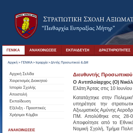
ΓΕΝΙΚΑ
ΑΝΑΚΟΙΝΩΣΕΙΣ
ΕΚΠΑΙΔΕΥΣΗ
ΔΡΑΣΤΗΡΙΟΤΗΤΕΣ
Αρχική
>
ΓΕΝΙΚΑ
>
Ιεραρχία
>
Δ/ντής Προσωπικού & ΔΜ
Αρχική Σελίδα
Διευθυντής Προσωπικού
Χαιρετισμός Διοικητού
Ο Aντιπλοίαρχος (Ο) Νικό
Ιστορία Σχολής
Ελάτη Άρτας στις 10 Ιουνίου
Αποστολή
Κατατάχτηκε στην Πολεμικ
Εκπαίδευση
υπηρέτησε την στρατιωτ
Εξέλιξη - Προοπτικές
Αξιωματικός Αμύνης Αεροδ
Χρήσιμοι Κόμβοι
ΠΜ. Απολύθηκε στις 28-
Αποφοίτησε από το Εθνικ
Νομική Σχολή, Τμήμα Πολιτ
ΑΝΑΚΟΙΝΩΣΕΙΣ