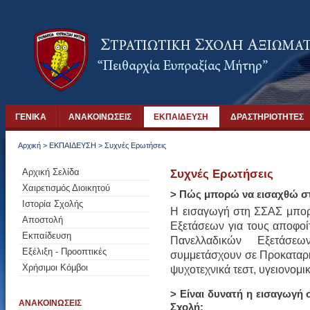
ΓΕΝΙΚΑ
ΑΝΑΚΟΙΝΩΣΕΙΣ
ΕΚΠΑΙΔΕΥΣΗ
ΔΡΑΣΤΗΡΙΟΤΗΤΕΣ
Αρχική
>
ΕΚΠΑΙΔΕΥΣΗ
>
Συχνές Ερωτήσεις
Αρχική Σελίδα
Συχνές Ερωτήσεις
Χαιρετισμός Διοικητού
> Πώς μπορώ να εισαχθώ σ
Ιστορία Σχολής
Η εισαγωγή στη ΣΣΑΣ μπορ
Αποστολή
Εξετάσεων για τους αποφοί
Εκπαίδευση
Πανελλαδικών Εξετάσε
Εξέλιξη - Προοπτικές
συμμετάσχουν σε Προκαταρκτ
Χρήσιμοι Κόμβοι
ψυχοτεχνικά τεστ, υγειονομικ
> Είναι δυνατή η εισαγωγή
ΑΝΑΚΟΙΝΩΣΕΙΣ
Σχολή;