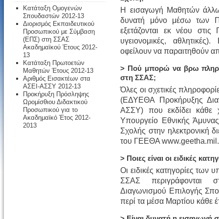
Κατάταξη Ομογενών
Η εισαγωγή Μαθητών άλλω
Σπουδαστών 2012-13
δυνατή μόνο μέσω των Π
Διορισμός Εκπαιδευτικού
εξετάζονται εκ νέου στις 
Προσωπικού με Σύμβαση
(ΕΠΣ) στη ΣΣΑΣ
υγειονομικές, αθλητικές)
Ακαδημαϊκού Έτους 2012-
οφείλουν να παραιτηθούν απ
13
Κατάταξη Πρωτοετών
> Πού μπορώ να βρω πληρο
Μαθητών Έτους 2012-13
στη ΣΣΑΣ;
Αριθμός Εισακτέων στα
ΑΣΕΙ-ΑΣΣΥ 2012-13
Όλες οι σχετικές πληροφορί
Προκήρυξη Πρόσληψης
(ΕΔΥΕΘΑ Προκήρυξης Δια
Ωρομίσθιου Διδακτικού
ΑΣΣΥ) που εκδίδει κάθε 
Προσωπικού για το
Ακαδημαϊκό Έτος 2012-
Υπουργείο Εθνικής Άμυνας,
2013
Σχολής στην ηλεκτρονική 
του ΓΕΕΘΑ www.geetha.mil.
> Ποιες είναι οι ειδικές κατ
Οι ειδικές κατηγορίες των
ΣΣΑΣ περιγράφονται σ
Διαγωνισμού Επιλογής Σπο
περί τα μέσα Μαρτίου κάθε έ
> Είναι δυνατή η εισαγωγή