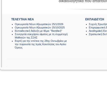
δικαιολογητικά που απαιτούν
ΤΕΛΕΥΤΑΙΑ ΝΕΑ
ΕΚΠΑΙΔΕΥΣΗ
Ορκωμοσία Νέων Αξιωματικών 25/1/2026
Συχνές Ερωτήσ
Ορκωμοσία Νέων Αξιωματικών 25/10/2025
Επιμορφωτική 
Εκπαιδευτική διάλεξη με θέμα: "Βιοηθική"
Ακαδημαϊκή Εκ
Συνεργεία σακχάρου αίματος με τη συμμετοχή
Στρατιωτική Εκ
Μαθητών της ΣΣΑΣ
Εορτή για την επέτειο της 28ης Οκτωβρίου με
την παρουσία της Ιεράς Κοινότητας του Αγίου
Όρους
.