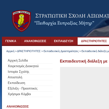
ΓΕΝΙΚΑ
ΑΝΑΚΟΙΝΩΣΕΙΣ
ΕΚΠΑΙΔΕΥΣΗ
ΔΡΑΣΤΗΡΙΟΤΗΤΕΣ
Αρχική
>
ΔΡΑΣΤΗΡΙΟΤΗΤΕΣ
>
Εκπαιδευτικές Δραστηριότητες
>
Εκπαιδευτική διάλεξη μ
Αρχική Σελίδα
Εκπαιδευτική διάλεξη με 
Χαιρετισμός Διοικητού
Ιστορία Σχολής
Αποστολή
Εκπαίδευση
Εξέλιξη - Προοπτικές
Χρήσιμοι Κόμβοι
ΑΝΑΚΟΙΝΩΣΕΙΣ