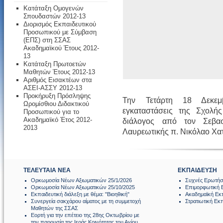
Κατάταξη Ομογενών
Σπουδαστών 2012-13
Διορισμός Εκπαιδευτικού
Προσωπικού με Σύμβαση
(ΕΠΣ) στη ΣΣΑΣ
Ακαδημαϊκού Έτους 2012-
13
Κατάταξη Πρωτοετών
Μαθητών Έτους 2012-13
Αριθμός Εισακτέων στα
ΑΣΕΙ-ΑΣΣΥ 2012-13
Προκήρυξη Πρόσληψης
Την Τετάρτη 18 Δεκεμ
Ωρομίσθιου Διδακτικού
εγκαταστάσεις της Σχολής
Προσωπικού για το
Ακαδημαϊκό Έτος 2012-
διάλογος από τον Σεβασ
2013
Λαυρεωτικής π. Νικόλαο Χατ
ΤΕΛΕΥΤΑΙΑ ΝΕΑ
ΕΚΠΑΙΔΕΥΣΗ
Ορκωμοσία Νέων Αξιωματικών 25/1/2026
Συχνές Ερωτήσ
Ορκωμοσία Νέων Αξιωματικών 25/10/2025
Επιμορφωτική 
Εκπαιδευτική διάλεξη με θέμα: "Βιοηθική"
Ακαδημαϊκή Εκ
Συνεργεία σακχάρου αίματος με τη συμμετοχή
Στρατιωτική Εκ
Μαθητών της ΣΣΑΣ
Εορτή για την επέτειο της 28ης Οκτωβρίου με
την παρουσία της Ιεράς Κοινότητας του Αγίου