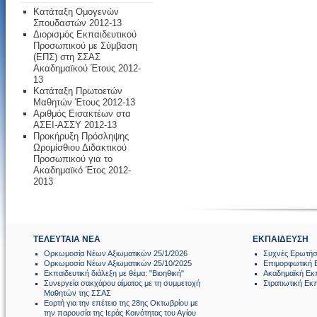
Κατάταξη Ομογενών
Σπουδαστών 2012-13
Διορισμός Εκπαιδευτικού
Προσωπικού με Σύμβαση
(ΕΠΣ) στη ΣΣΑΣ
Ακαδημαϊκού Έτους 2012-
13
Κατάταξη Πρωτοετών
Μαθητών Έτους 2012-13
Αριθμός Εισακτέων στα
ΑΣΕΙ-ΑΣΣΥ 2012-13
Προκήρυξη Πρόσληψης
Ωρομίσθιου Διδακτικού
Προσωπικού για το
Ακαδημαϊκό Έτος 2012-
2013
ΤΕΛΕΥΤΑΙΑ ΝΕΑ
ΕΚΠΑΙΔΕΥΣΗ
Ορκωμοσία Νέων Αξιωματικών 25/1/2026
Συχνές Ερωτήσ
Ορκωμοσία Νέων Αξιωματικών 25/10/2025
Επιμορφωτική 
Εκπαιδευτική διάλεξη με θέμα: "Βιοηθική"
Ακαδημαϊκή Εκ
Συνεργεία σακχάρου αίματος με τη συμμετοχή
Στρατιωτική Εκ
Μαθητών της ΣΣΑΣ
Εορτή για την επέτειο της 28ης Οκτωβρίου με
την παρουσία της Ιεράς Κοινότητας του Αγίου