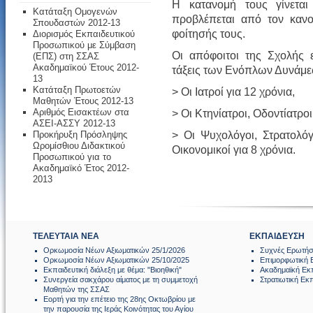
Η κατανομή τους γίνεται
Κατάταξη Ομογενών
προβλέπεται από τον κανο
Σπουδαστών 2012-13
φοίτησής τους.
Διορισμός Εκπαιδευτικού
Προσωπικού με Σύμβαση
Οι απόφοιτοι της Σχολής 
(ΕΠΣ) στη ΣΣΑΣ
Ακαδημαϊκού Έτους 2012-
τάξεις των Ενόπλων Δυνάμε
13
Κατάταξη Πρωτοετών
> Οι Ιατροί για 12 χρόνια,
Μαθητών Έτους 2012-13
Αριθμός Εισακτέων στα
> Οι Κτηνίατροι, Οδοντίατρο
ΑΣΕΙ-ΑΣΣΥ 2012-13
> Οι Ψυχολόγοι, Στρατολόγ
Προκήρυξη Πρόσληψης
Ωρομίσθιου Διδακτικού
Οικονομικοί για 8 χρόνια.
Προσωπικού για το
Ακαδημαϊκό Έτος 2012-
2013
ΤΕΛΕΥΤΑΙΑ ΝΕΑ
ΕΚΠΑΙΔΕΥΣΗ
Ορκωμοσία Νέων Αξιωματικών 25/1/2026
Συχνές Ερωτήσ
Ορκωμοσία Νέων Αξιωματικών 25/10/2025
Επιμορφωτική 
Εκπαιδευτική διάλεξη με θέμα: "Βιοηθική"
Ακαδημαϊκή Εκ
Συνεργεία σακχάρου αίματος με τη συμμετοχή
Στρατιωτική Εκ
Μαθητών της ΣΣΑΣ
Εορτή για την επέτειο της 28ης Οκτωβρίου με
την παρουσία της Ιεράς Κοινότητας του Αγίου