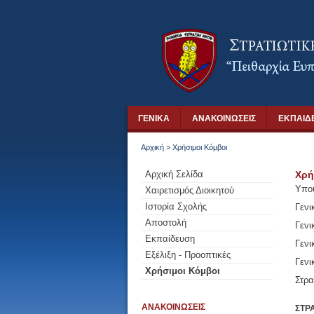
ΓΕΝΙΚΑ
ΑΝΑΚΟΙΝΩΣΕΙΣ
ΕΚΠΑΙΔ
Αρχική
>
Χρήσιμοι Κόμβοι
Αρχική Σελίδα
Χρή
Υπο
Χαιρετισμός Διοικητού
Ιστορία Σχολής
Γενι
Αποστολή
Γενι
Εκπαίδευση
Γενι
Εξέλιξη - Προοπτικές
Γενι
Χρήσιμοι Κόμβοι
Στρα
ΑΝΑΚΟΙΝΩΣΕΙΣ
ΣΤΡ