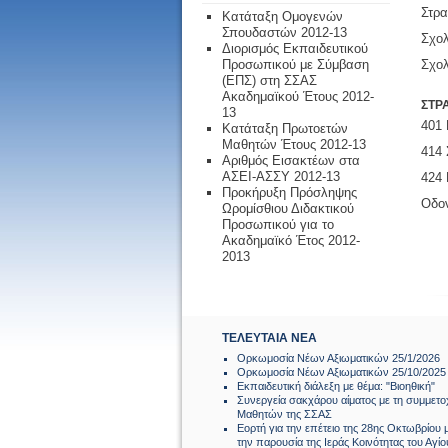
Στρα
Κατάταξη Ομογενών
Σπουδαστών 2012-13
Σχολ
Διορισμός Εκπαιδευτικού
Προσωπικού με Σύμβαση
Σχο
(ΕΠΣ) στη ΣΣΑΣ
Ακαδημαϊκού Έτους 2012-
ΣΤΡ
13
401 
Κατάταξη Πρωτοετών
Μαθητών Έτους 2012-13
414 
Αριθμός Εισακτέων στα
ΑΣΕΙ-ΑΣΣΥ 2012-13
424 
Προκήρυξη Πρόσληψης
Οδον
Ωρομίσθιου Διδακτικού
Προσωπικού για το
Ακαδημαϊκό Έτος 2012-
2013
ΤΕΛΕΥΤΑΙΑ ΝΕΑ
Ορκωμοσία Νέων Αξιωματικών 25/1/2026
Ορκωμοσία Νέων Αξιωματικών 25/10/2025
Εκπαιδευτική διάλεξη με θέμα: "Βιοηθική"
Συνεργεία σακχάρου αίματος με τη συμμετο
Μαθητών της ΣΣΑΣ
Εορτή για την επέτειο της 28ης Οκτωβρίου 
την παρουσία της Ιεράς Κοινότητας του Αγίο